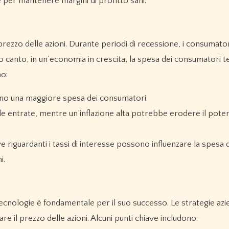
 per mantenere margini di profitto sani.
prezzo delle azioni. Durante periodi di recessione, i consumat
 canto, in un’economia in crescita, la spesa dei consumatori t
no:
ono una maggiore spesa dei consumatori.
 entrate, mentre un’inflazione alta potrebbe erodere il pote
 riguardanti i tassi di interesse possono influenzare la spesa 
i.
ecnologie è fondamentale per il suo successo. Le strategie azie
re il prezzo delle azioni. Alcuni punti chiave includono: