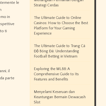
Menangkan Permainan dengan
Strategi Cerdas
n
emo in
The Ultimate Guide to Online
Casinos: How to Choose the Best
ospettive
Platform for Your Gaming
to ti
Experience
The Ultimate Guide to Trang Cá
Độ Bóng Đá: Understanding
Football Betting in Vietnam
Exploring the ML88: A
nni, il
Comprehensive Guide to Its
 da parte
Features and Benefits
Menyelami Keseruan dan
Keuntungan Bermain Dewacash
Slot
.