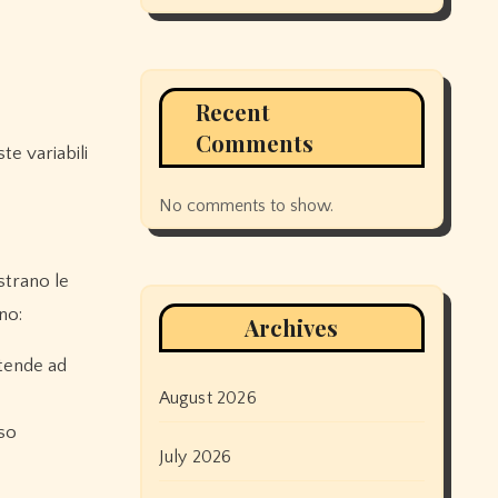
Recent
Comments
e variabili
No comments to show.
strano le
no:
Archives
 tende ad
August 2026
rso
July 2026