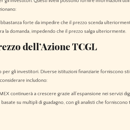
er gli investitori. Questi livelli possono fornire informazioni utili
zionano:
 abbastanza forte da impedire che il prezzo scenda ulteriormen
upera la domanda, impedendo che il prezzo salga ulteriormente.
Prezzo dell’Azione TCGL
per gli investitori. Diverse istituzioni finanziarie forniscono s
a considerare includono:
EX continuerà a crescere grazie all’espansione nei servizi digit
basate su multipli di guadagno, con gli analisti che forniscono 