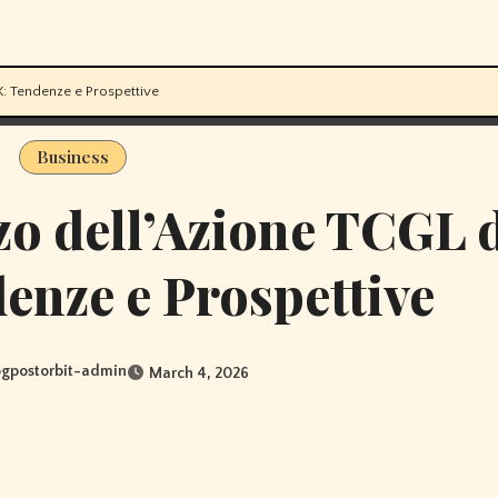
X: Tendenze e Prospettive
Business
zzo dell’Azione TCGL 
nze e Prospettive
ogpostorbit-admin
March 4, 2026