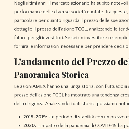
Negli ultimi anni, il mercato azionario ha subito notevoli fluttuazioni, portando investitori e analisti a monitorare costantemente le
performance delle diverse società quotate. Tra queste
particolare per quanto riguarda il prezzo delle sue azio
dettaglio il prezzo dell’azione TCGL, analizzando le tend
future per gli investitori. Se sei un investitore o sem
fornirà le informazioni necessarie per prendere decisio
L’andamento del Prezzo d
Panoramica Storica
Le azioni AMEX hanno una lunga storia, con fluttuazioni si
prezzo dell’azione TCGL ha mostrato una tendenza cresc
della dirigenza. Analizzando i dati storici, possiamo nota
2018-2019:
Un periodo di stabilità con un prezzo 
2020:
L’impatto della pandemia di COVID-19 ha por