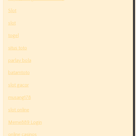
Slot
slot
togel
situs toto
parlay bola
batamtoto
slot gacor
musang178
slot online
Meme889 Login
online casinos