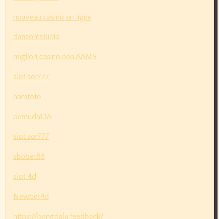
nouveau casino en ligne
dansomstudio
migliori casino non AAMS
slot sor777
hamtoto
pemuda138
slot sor777
sbobet88
slot 4d
Newbet4d
https://bongdalu.feedback/