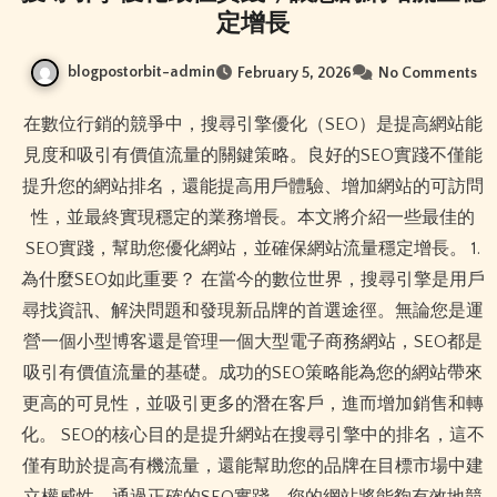
定增長
blogpostorbit-admin
February 5, 2026
No Comments
在數位行銷的競爭中，搜尋引擎優化（SEO）是提高網站能
見度和吸引有價值流量的關鍵策略。良好的SEO實踐不僅能
提升您的網站排名，還能提高用戶體驗、增加網站的可訪問
性，並最終實現穩定的業務增長。本文將介紹一些最佳的
SEO實踐，幫助您優化網站，並確保網站流量穩定增長。 1.
為什麼SEO如此重要？ 在當今的數位世界，搜尋引擎是用戶
尋找資訊、解決問題和發現新品牌的首選途徑。無論您是運
營一個小型博客還是管理一個大型電子商務網站，SEO都是
吸引有價值流量的基礎。成功的SEO策略能為您的網站帶來
更高的可見性，並吸引更多的潛在客戶，進而增加銷售和轉
化。 SEO的核心目的是提升網站在搜尋引擎中的排名，這不
僅有助於提高有機流量，還能幫助您的品牌在目標市場中建
立權威性。通過正確的SEO實踐，您的網站將能夠有效地競