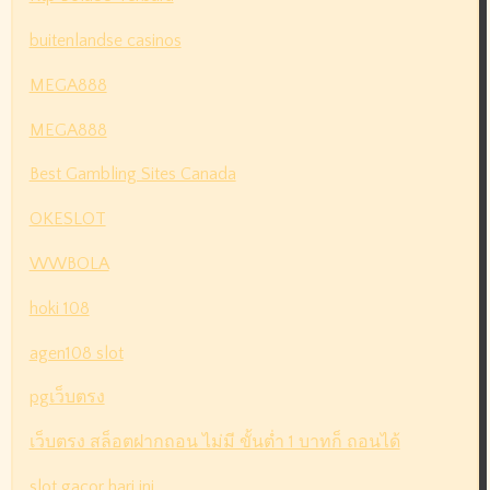
buitenlandse casinos
MEGA888
MEGA888
Best Gambling Sites Canada
OKESLOT
WWBOLA
hoki 108
agen108 slot
pgเว็บตรง
เว็บตรง สล็อตฝากถอน ไม่มี ขั้นต่ำ 1 บาทก็ ถอนได้
slot gacor hari ini