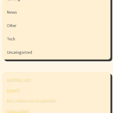
News
Other
Tech
Uncategorized
gambling sites
Dana77
best casinos not on gamstop
casino online