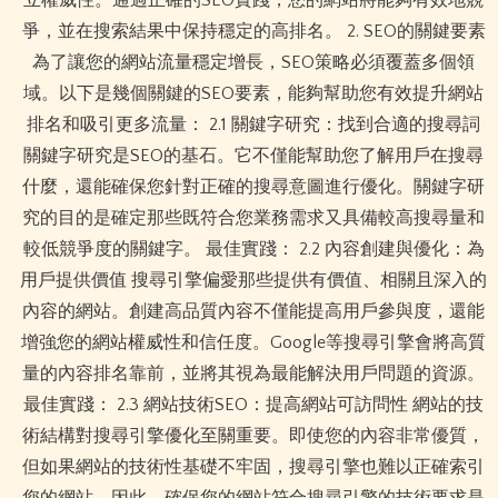
爭，並在搜索結果中保持穩定的高排名。 2. SEO的關鍵要素
為了讓您的網站流量穩定增長，SEO策略必須覆蓋多個領
域。以下是幾個關鍵的SEO要素，能夠幫助您有效提升網站
排名和吸引更多流量： 2.1 關鍵字研究：找到合適的搜尋詞
關鍵字研究是SEO的基石。它不僅能幫助您了解用戶在搜尋
什麼，還能確保您針對正確的搜尋意圖進行優化。關鍵字研
究的目的是確定那些既符合您業務需求又具備較高搜尋量和
較低競爭度的關鍵字。 最佳實踐： 2.2 內容創建與優化：為
用戶提供價值 搜尋引擎偏愛那些提供有價值、相關且深入的
內容的網站。創建高品質內容不僅能提高用戶參與度，還能
增強您的網站權威性和信任度。Google等搜尋引擎會將高質
量的內容排名靠前，並將其視為最能解決用戶問題的資源。
最佳實踐： 2.3 網站技術SEO：提高網站可訪問性 網站的技
術結構對搜尋引擎優化至關重要。即使您的內容非常優質，
但如果網站的技術性基礎不牢固，搜尋引擎也難以正確索引
您的網站。因此，確保您的網站符合搜尋引擎的技術要求是