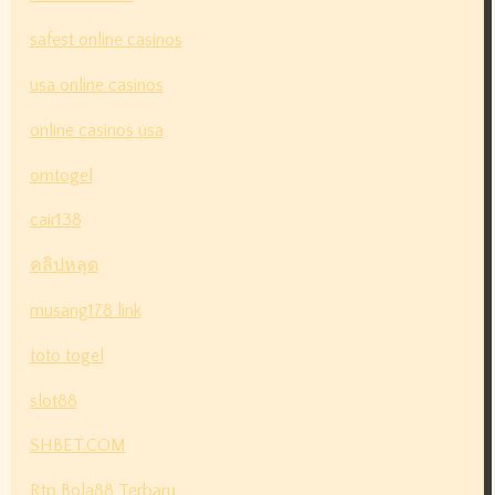
safest online casinos
usa online casinos
online casinos usa
omtogel
cair138
คลิปหลุด
musang178 link
toto togel
slot88
SHBET.COM
Rtp Bola88 Terbaru