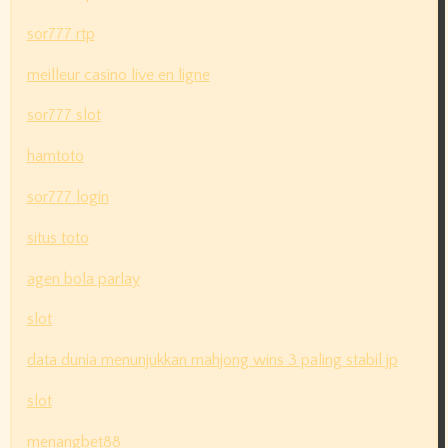
sor777 rtp
meilleur casino live en ligne
sor777 slot
hamtoto
sor777 login
situs toto
agen bola parlay
slot
data dunia menunjukkan mahjong wins 3 paling stabil jp
slot
menangbet88