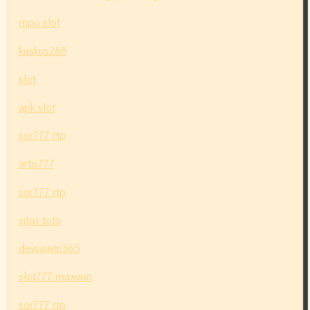
mpo slot
kaskus288
slot
apk slot
sor777 rtp
artis777
sor777 rtp
situs toto
dewawin365
slot777 maxwin
sor777 rtp