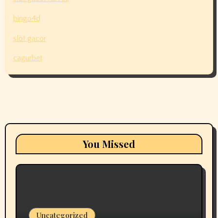
bingo4d
slot gacor
cagurbet
You Missed
Uncategorized