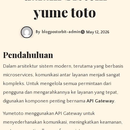
yume toto
By
blogpostorbit-admin
May 12, 2026
Pendahuluan
Dalam arsitektur sistem modern, terutama yang berbasis
microservices, komunikasi antar layanan menjadi sangat
kompleks. Untuk mengelola semua permintaan dari
pengguna dan mengarahkannya ke layanan yang tepat,
digunakan komponen penting bernama
API Gateway
.
Yumetoto menggunakan API Gateway untuk
menyederhanakan komunikasi, meningkatkan keamanan,