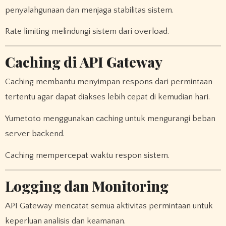
penyalahgunaan dan menjaga stabilitas sistem.
Rate limiting melindungi sistem dari overload.
Caching di API Gateway
Caching membantu menyimpan respons dari permintaan
tertentu agar dapat diakses lebih cepat di kemudian hari.
Yumetoto menggunakan caching untuk mengurangi beban
server backend.
Caching mempercepat waktu respon sistem.
Logging dan Monitoring
API Gateway mencatat semua aktivitas permintaan untuk
keperluan analisis dan keamanan.