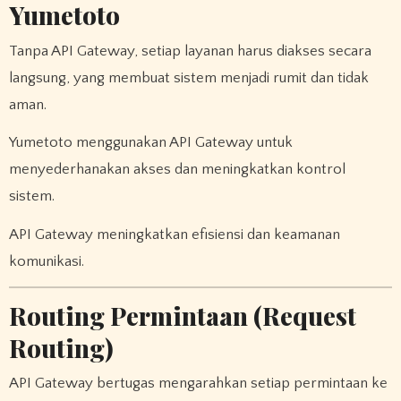
Yumetoto
Tanpa API Gateway, setiap layanan harus diakses secara
langsung, yang membuat sistem menjadi rumit dan tidak
aman.
Yumetoto menggunakan API Gateway untuk
menyederhanakan akses dan meningkatkan kontrol
sistem.
API Gateway meningkatkan efisiensi dan keamanan
komunikasi.
Routing Permintaan (Request
Routing)
API Gateway bertugas mengarahkan setiap permintaan ke