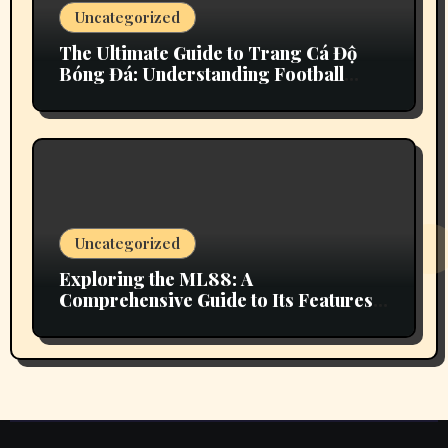
Uncategorized
The Ultimate Guide to Trang Cá Độ
Bóng Đá: Understanding Football
Betting in Vietnam
Uncategorized
Exploring the ML88: A
Comprehensive Guide to Its Features
and Benefits