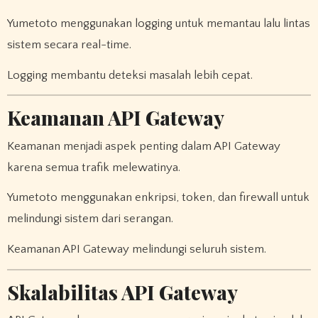
Yumetoto menggunakan logging untuk memantau lalu lintas
sistem secara real-time.
Logging membantu deteksi masalah lebih cepat.
Keamanan API Gateway
Keamanan menjadi aspek penting dalam API Gateway
karena semua trafik melewatinya.
Yumetoto menggunakan enkripsi, token, dan firewall untuk
melindungi sistem dari serangan.
Keamanan API Gateway melindungi seluruh sistem.
Skalabilitas API Gateway