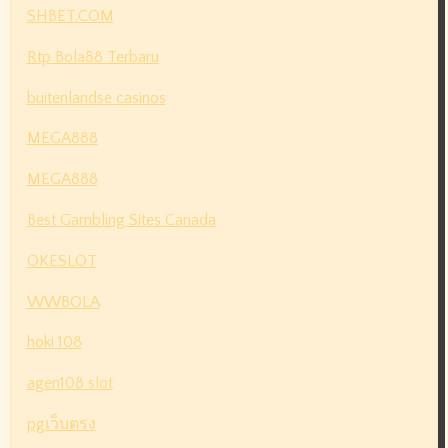
SHBET.COM
Rtp Bola88 Terbaru
buitenlandse casinos
MEGA888
MEGA888
Best Gambling Sites Canada
OKESLOT
WWBOLA
hoki 108
agen108 slot
pgเว็บตรง