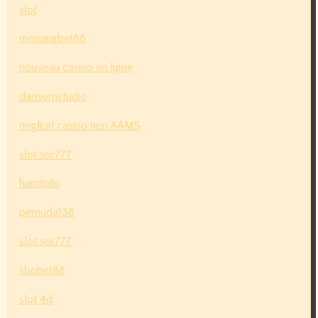
slot
menangbet88
nouveau casino en ligne
dansomstudio
migliori casino non AAMS
slot sor777
hamtoto
pemuda138
slot sor777
sbobet88
slot 4d