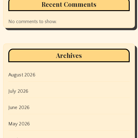
Recent Comments
No comments to show.
Archives
August 2026
July 2026
June 2026
May 2026